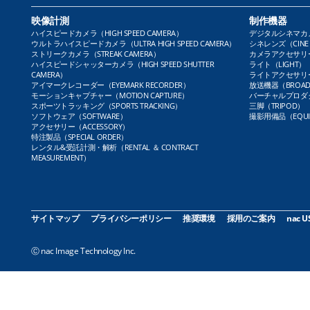
映像計測
制作機器
ハイスピードカメラ（HIGH SPEED CAMERA）
デジタルシネマカメラ（
ウルトラハイスピードカメラ（ULTRA HIGH SPEED CAMERA）
シネレンズ（CINE 
ストリークカメラ（STREAK CAMERA）
カメラアクセサリー（
ハイスピードシャッターカメラ（HIGH SPEED SHUTTER
ライト（LIGHT）
CAMERA）
ライトアクセサリー（L
アイマークレコーダー（EYEMARK RECORDER）
放送機器（BROADC
モーションキャプチャー（MOTION CAPTURE）
バーチャルプロダクト
スポーツトラッキング（SPORTS TRACKING）
三脚（TRIPOD）
ソフトウェア（SOFTWARE）
撮影用備品（EQUI
アクセサリー（ACCESSORY）
特注製品（SPECIAL ORDER）
レンタル&受託計測・解析（RENTAL ＆ CONTRACT
MEASUREMENT）
サイトマップ
プライバシーポリシー
推奨環境
採用のご案内
nac U
Ⓒ nac Image Technology Inc.