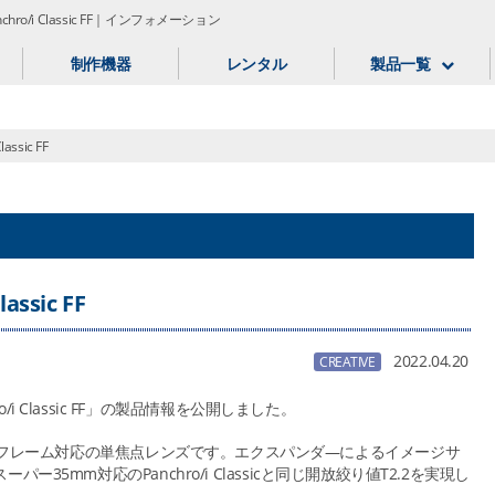
chro/i Classic FF｜インフォメーション
制作機器
レンタル
製品一覧
assic FF
assic FF
2022.04.20
CREATIVE
/i Classic FF」の製品情報を公開しました。
FFは35mmフルフレーム対応の単焦点レンズです。エクスパンダ―によるイメージサ
5mm対応のPanchro/i Classicと同じ開放絞り値T2.2を実現し