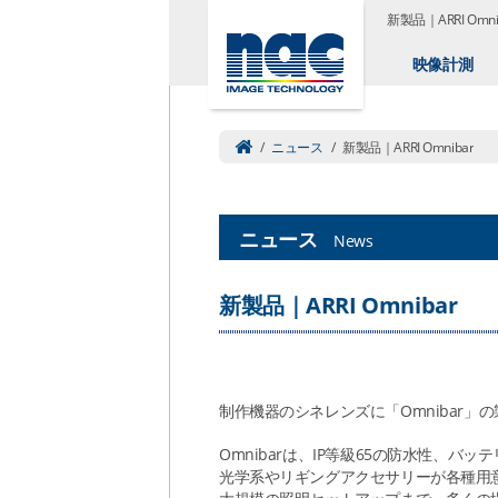
新製品｜ARRI Om
映像計測
/
ニュース
/
新製品｜ARRI Omnibar
ニュース
News
新製品｜ARRI Omnibar
制作機器のシネレンズに「Omnibar」
Omnibarは、IP等級65の防水性、
光学系やリギングアクセサリーが各種用