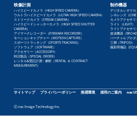
映像計測
制作機器
ハイスピードカメラ（HIGH SPEED CAMERA）
デジタルシネマカメラ（
ウルトラハイスピードカメラ（ULTRA HIGH SPEED CAMERA）
シネレンズ（CINE 
ストリークカメラ（STREAK CAMERA）
カメラアクセサリー（
ハイスピードシャッターカメラ（HIGH SPEED SHUTTER
ライト（LIGHT）
CAMERA）
ライトアクセサリー（L
アイマークレコーダー（EYEMARK RECORDER）
放送機器（BROADC
モーションキャプチャー（MOTION CAPTURE）
バーチャルプロダクト
スポーツトラッキング（SPORTS TRACKING）
三脚（TRIPOD）
ソフトウェア（SOFTWARE）
撮影用備品（EQUI
アクセサリー（ACCESSORY）
特注製品（SPECIAL ORDER）
レンタル&受託計測・解析（RENTAL ＆ CONTRACT
MEASUREMENT）
サイトマップ
プライバシーポリシー
推奨環境
採用のご案内
nac U
Ⓒ nac Image Technology Inc.