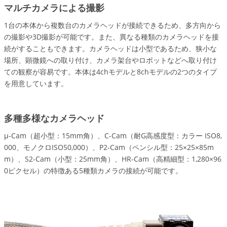
マルチカメラによる撮影
1台の本体から複数台のカメラヘッドが接続できるため、多方向から
の撮影や3D撮影が可能です。また、異なる種類のカメラヘッドを接
続がすることもできます。カメラヘッドは小型であるため、狭小な
場所、顕微鏡への取り付け、カメラ架台やロボットなどへ取り付け
ての観察が容易です。本体は4chモデルと8chモデルの2つのタイプ
を用意しています。
多種多様なカメラヘッド
μ-Cam（超小型：15mm角）、C-Cam（耐G高感度型：カラー ISO8,
000、モノクロISO50,000）、P2-Cam（ペンシル型：25×25×85m
m）、S2-Cam（小型：25mm角）、HR-Cam（高精細型：1,280×96
0ピクセル）の特徴ある5種類カメラの接続が可能です。