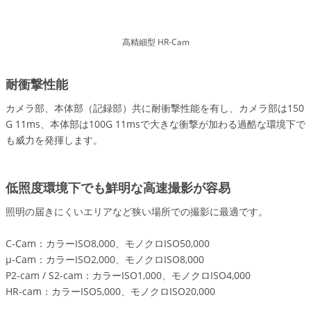
高精細型 HR-Cam
耐衝撃性能
カメラ部、本体部（記録部）共に耐衝撃性能を有し、カメラ部は150
G 11ms、本体部は100G 11msで大きな衝撃が加わる過酷な環境下で
も威力を発揮します。
低照度環境下でも鮮明な高速撮影が容易
照明の届きにくいエリアなど狭い場所での撮影に最適です。
C-Cam：カラーISO8,000、モノクロISO50,000
μ-Cam：カラーISO2,000、モノクロISO8,000
P2-cam / S2-cam：カラーISO1,000、モノクロISO4,000
HR-cam：カラーISO5,000、モノクロISO20,000