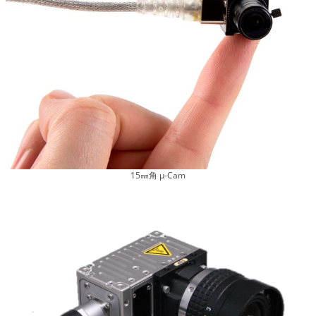
15㎜角 μ-Cam