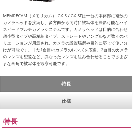
MEMRECAM（メモリカム） GX-5 / GX-5Fは一台の本体部に複数の
カメラヘッドを接続し、多方向から同時に被写体を撮影可能なハイ
スピードマルチカメラシステムです。カメラヘッドは目的に合わせ
超小型タイプや高精細タイプ、ストレートやアングルなど数々のバ
リエーションが用意され、カメラの設置場所や目的に応じて使い分
けが可能です。また1台目のカメラのレンズを広角、2台目のカメラ
のレンズを望遠など、異なったレンズを組み合わせることでさまざ
まな画角で被写体を観察可能です。
特長
仕様
特長