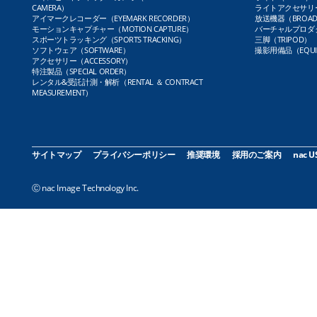
CAMERA）
ライトアクセサリー（L
アイマークレコーダー（EYEMARK RECORDER）
放送機器（BROADC
モーションキャプチャー（MOTION CAPTURE）
バーチャルプロダクト
スポーツトラッキング（SPORTS TRACKING）
三脚（TRIPOD）
ソフトウェア（SOFTWARE）
撮影用備品（EQUI
アクセサリー（ACCESSORY）
特注製品（SPECIAL ORDER）
レンタル&受託計測・解析（RENTAL ＆ CONTRACT
MEASUREMENT）
サイトマップ
プライバシーポリシー
推奨環境
採用のご案内
nac U
Ⓒ nac Image Technology Inc.