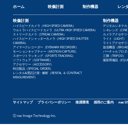
ホーム
映像計測
制作機器
レン
映像計測
制作機器
ハイスピードカメラ（HIGH SPEED CAMERA）
デジタルシネマカメラ（
ウルトラハイスピードカメラ（ULTRA HIGH SPEED CAMERA）
シネレンズ（CINE 
ストリークカメラ（STREAK CAMERA）
カメラアクセサリー（
ハイスピードシャッターカメラ（HIGH SPEED SHUTTER
ライト（LIGHT）
CAMERA）
ライトアクセサリー（L
アイマークレコーダー（EYEMARK RECORDER）
放送機器（BROADC
モーションキャプチャー（MOTION CAPTURE）
バーチャルプロダクト
スポーツトラッキング（SPORTS TRACKING）
三脚（TRIPOD）
ソフトウェア（SOFTWARE）
撮影用備品（EQUI
アクセサリー（ACCESSORY）
特注製品（SPECIAL ORDER）
レンタル&受託計測・解析（RENTAL ＆ CONTRACT
MEASUREMENT）
サイトマップ
プライバシーポリシー
推奨環境
採用のご案内
nac U
Ⓒ nac Image Technology Inc.