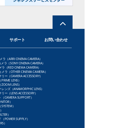
サポート
お問い合わせ
メラ（ARRI CINEMA CAMERA）
メラ（SONY CINEMA CAMERA）
ラ（RED CINEMA CAMERA）
ラ（OTHER CINEMA CAMERA）
ー（CAMERA ACCESSORY）
RIME LENS）
OOM LENS）
ンズ（ANAMORPHIC LENS）
ー（LENS ACCESSORY）
CAMERA SUPPORT）
NITOR）
SYSTEM）
D）
LTER）
POWER SUPPLY）
RS）