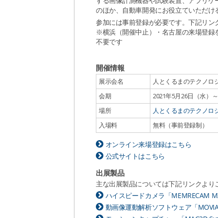
する画像計測機器や試験装置、アプリケ
のほか、自動車開発にお役立ていただけ
参加には事前登録が必要です。下記リン
※横浜（開催中止）・名古屋の来場登録
不要です
開催情報
展示会名
人とくるまのテクノロジー展
会期
2021年5月26日（水）
場所
人とくるまのテクノロジー展
入場料
無料（事前登録制）
オンライン来場登録はこちら
公式サイトはこちら
出展製品
主な出展製品については下記リンクより
ハイスピードカメラ「MEMRECAM M
動画像運動解析ソフトウェア「MOVIAS