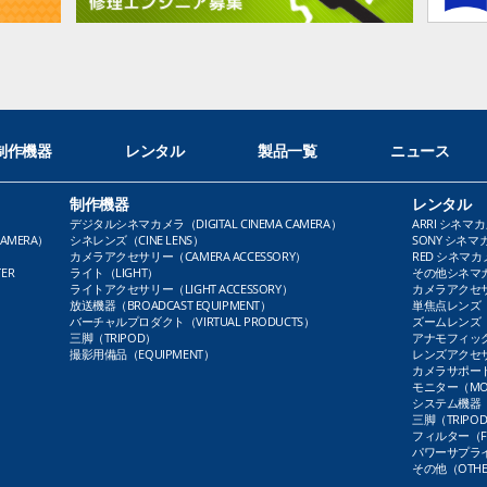
制作機器
レンタル
製品一覧
ニュース
制作機器
レンタル
デジタルシネマカメラ（DIGITAL CINEMA CAMERA）
ARRI シネマカ
AMERA）
シネレンズ（CINE LENS）
SONY シネマカ
カメラアクセサリー（CAMERA ACCESSORY）
RED シネマカメ
ER
ライト（LIGHT）
その他シネマカメ
ライトアクセサリー（LIGHT ACCESSORY）
カメラアクセサリ
放送機器（BROADCAST EQUIPMENT）
単焦点レンズ（P
バーチャルプロダクト（VIRTUAL PRODUCTS）
ズームレンズ（Z
三脚（TRIPOD）
アナモフィックレ
撮影用備品（EQUIPMENT）
レンズアクセサリ
カメラサポート（
モニター（MO
システム機器（
三脚（TRIPO
フィルター（FI
パワーサプライ（
その他（OTHE