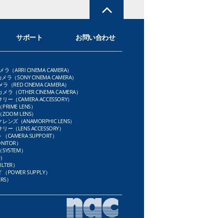
サポート
お問い合わせ
メラ（ARRI CINEMA CAMERA）
メラ（SONY CINEMA CAMERA）
ラ（RED CINEMA CAMERA）
ラ（OTHER CINEMA CAMERA）
ー（CAMERA ACCESSORY）
RIME LENS）
OOM LENS）
ンズ（ANAMORPHIC LENS）
ー（LENS ACCESSORY）
CAMERA SUPPORT）
NITOR）
SYSTEM）
D）
LTER）
POWER SUPPLY）
RS）