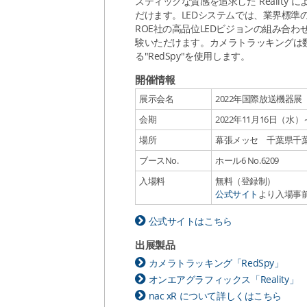
スティックな質感を追求した”Reality
だけます。LEDシステムでは、業界標準のメデ
ROE社の高品位LEDビジョンの組み合
験いただけます。カメラトラッキングは
る"RedSpy"を使用します。
開催情報
展示会名
2022年国際放送機器展 Int
会期
2022年11月16日（水）～
場所
幕張メッセ 千葉県千葉
ブースNo.
ホール6 No.6209
入場料
無料（登録制）
公式サイト
より入場事
公式サイトはこちら
出展製品
カメラトラッキング「RedSpy」
オンエアグラフィックス「Reality」
nac xR について詳しくはこちら