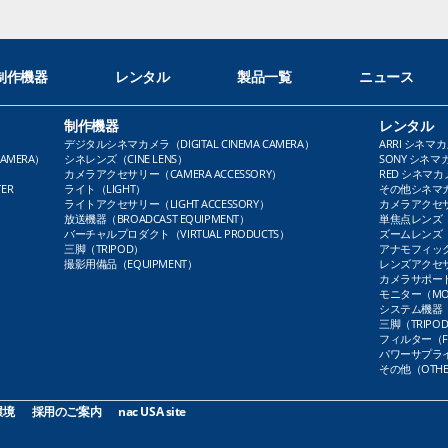
制作機器
レンタル
製品一覧
ニュース
制作機器
レンタル
デジタルシネマカメラ（DIGITAL CINEMA CAMERA）
ARRI シネマカ
AMERA）
シネレンズ（CINE LENS）
SONY シネマカ
カメラアクセサリー（CAMERA ACCESSORY）
RED シネマカメ
ER
ライト（LIGHT）
その他シネマカメ
ライトアクセサリー（LIGHT ACCESSORY）
カメラアクセサリ
放送機器（BROADCAST EQUIPMENT）
単焦点レンズ（P
バーチャルプロダクト（VIRTUAL PRODUCTS）
ズームレンズ（Z
三脚（TRIPOD）
アナモフィックレ
撮影用備品（EQUIPMENT）
レンズアクセサリ
カメラサポート（
モニター（MO
システム機器（
三脚（TRIPO
フィルター（FI
パワーサプライ（
その他（OTHE
環境
採用のご案内
nac USA site