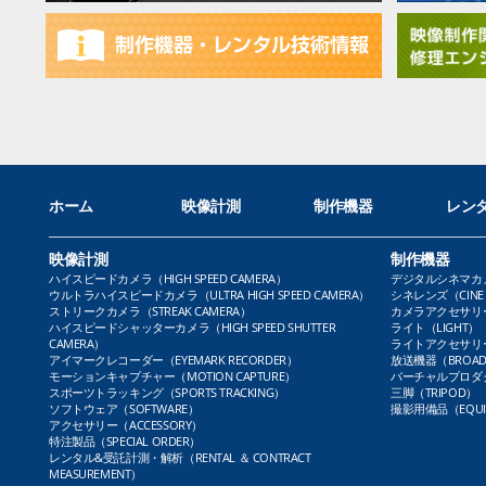
ホーム
映像計測
制作機器
レン
映像計測
制作機器
ハイスピードカメラ（HIGH SPEED CAMERA）
デジタルシネマカメラ（
ウルトラハイスピードカメラ（ULTRA HIGH SPEED CAMERA）
シネレンズ（CINE 
ストリークカメラ（STREAK CAMERA）
カメラアクセサリー（
ハイスピードシャッターカメラ（HIGH SPEED SHUTTER
ライト（LIGHT）
CAMERA）
ライトアクセサリー（L
アイマークレコーダー（EYEMARK RECORDER）
放送機器（BROADC
モーションキャプチャー（MOTION CAPTURE）
バーチャルプロダクト
スポーツトラッキング（SPORTS TRACKING）
三脚（TRIPOD）
ソフトウェア（SOFTWARE）
撮影用備品（EQUI
アクセサリー（ACCESSORY）
特注製品（SPECIAL ORDER）
レンタル&受託計測・解析（RENTAL ＆ CONTRACT
MEASUREMENT）