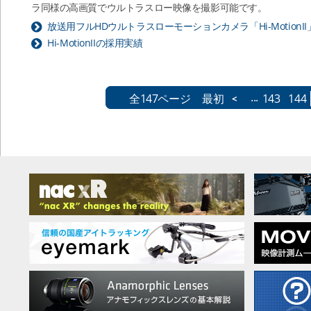
ラ同様の高画質でウルトラスロー映像を撮影可能です。
放送用フルHDウルトラスローモーションカメラ「Hi-MotionII
Hi-MotionIIの採用実績
...
全147ページ
最初
143
144
<