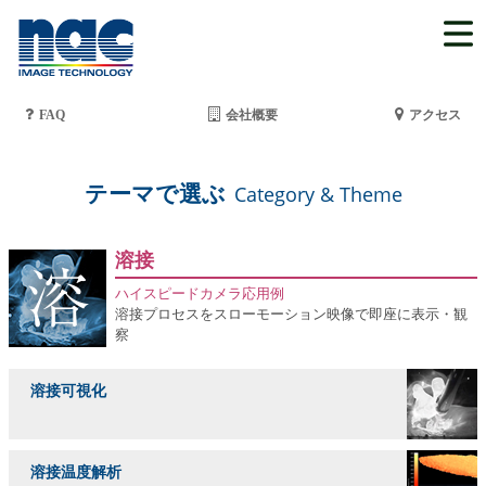
FAQ
会社概要
アクセス
テーマで選ぶ
Category & Theme
溶接
ハイスピードカメラ応用例
溶接プロセスをスローモーション映像で即座に表示・観
察
溶接可視化
溶接温度解析