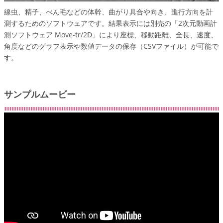
線虫、精子、べん毛などの体幹、曲がり具合や向き、進行方向を計
測するためのソフトウェアです。結果表示には別売の「2次元動画計
測ソフトウェア Move-tr/2D」により座標、移動距離、全長、速度、
角度などのグラフ表示や数値データの保存（CSVファイル）が可能で
す。
サンプルムービー