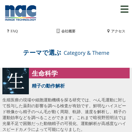
FAQ
会社概要
アクセス
テーマで選ぶ
Category & Theme
生命科学
精子の動作解析
生殖医療の現場や細胞運動機構を探る研究では、べん毛運動に対し
て投与した薬剤の影響を調べる検査が有効です。鮮明なハイスピー
ド映像から精⼦のべん⽑が動く周期、軌跡、速度を解析し、精⼦の
運動効率などを調べることができます。これまで暗視野照明法では
光量不⾜で困難だった動物精⼦の可視化、運動解析が⾼感度なハイ
スピードカメラによって可能になりました。