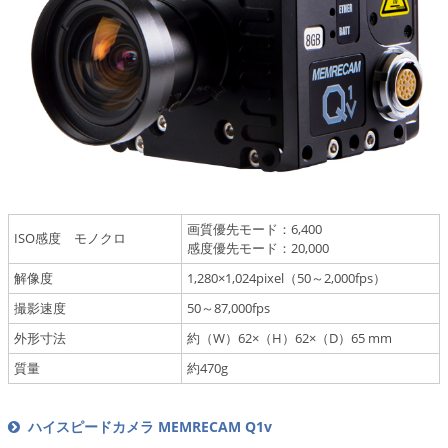
画質優先モード：6,400
ISO感度 モノクロ
感度優先モード：20,000
解像度
1,280×1,024pixel（50～2,000fps）
撮影速度
50～87,000fps
外形寸法
約（W）62×（H）62×（D）65 mm
質量
約470g
ハイスピードカメラ MEMRECAM Q1v