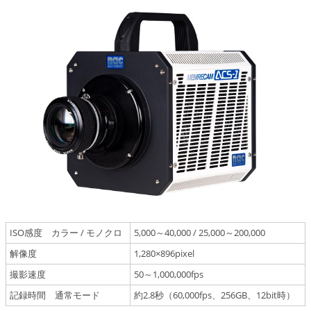
ISO感度 カラー / モノクロ
5,000～40,000 / 25,000～200,000
解像度
1,280×896pixel
撮影速度
50～1,000,000fps
記録時間 通常モード
約2.8秒（60,000fps、256GB、12bit時）