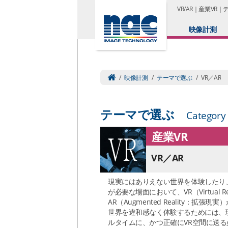
VR/AR｜産業VR
映像計測
/
映像計測
/
テーマで選ぶ
/
VR／AR
テーマで選ぶ
Category
産業VR
VR／AR
現実にはありえない世界を体験したり
が必要な場面において、VR（Virtual R
AR（Augmented Reality：拡張
世界を違和感なく体験するためには、
ルタイムに、かつ正確にVR空間に送