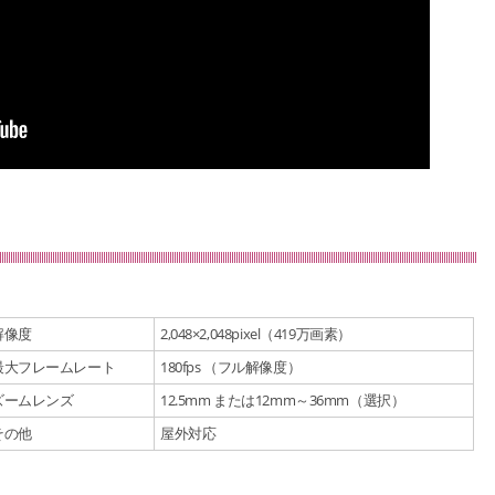
解像度
2,048×2,048pixel（419万画素）
最大フレームレート
180fps （フル解像度）
ズームレンズ
12.5mm または12mm～36mm（選択）
その他
屋外対応