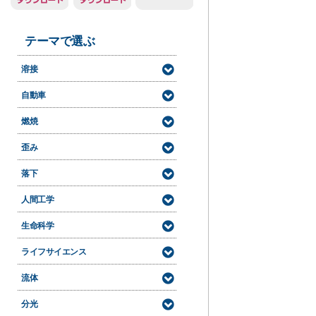
テーマで選ぶ
溶接
溶接可視化
自動車
溶接温度解析
衝突安全実験
燃焼
エンジン可視化
燃焼・爆発の可視化解析
歪み
サスペンション走行計測
ひずみ・変形
落下
変位挙動
落下・衝撃解析
人間工学
自動車乗り心地
生命科学
べん毛の挙動観察
ライフサイエンス
精子の動作解析
歩行分析
流体
医療福祉
2D/3D PIV
分光