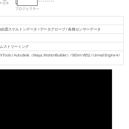
自由度スケルトンデータ / データグローブ / 各種センサーデータ
タイムストリーミング
VirTools / Autodesk（Maya, MotionBuilder）/ BISim VBS2 / Unreal Engine 4 /