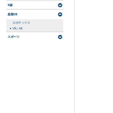
シュリーレン
高速度分光計測
X線
油膜計測システム
蛍光寿命計測
X線透視検査
産業VR
ロボティクス
VR／AR
スポーツ
スポーツ