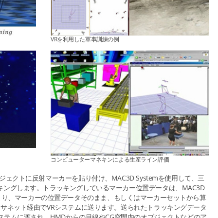
VRを利用した軍事訓練の例
コンピューターマネキンによる生産ライン評価
ェクトに反射マーカーを貼り付け、MAC3D Systemを使用して、三
ングします。トラッキングしているマーカー位置データは、MAC3D
ex" により、マーカーの位置データそのまま、もしくはマーカーセットから算
ーサネット経由でVRシステムに送ります。送られたトラッキングデータ
システムに渡され、HMDからの目線やCG空間内のオブジェクトなどのア