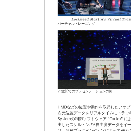
バーチャルトレーニング
VR空間でのプレゼンテーションの例
HMDなどの位置や動作を取得したいオブジ
次元位置データをリアルタイムにトラッキ
Systemの制御ソフトウェア "Cort
出したスケルトンの6自由度データをイ
は、各種プラグインやSDKによってVR