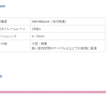
tem
解像度
640×480pixel（30万画素）
最大フレームレート
250fps
ズームレンズ
4 - 12mm
その他
小型・軽量
狭い室内空間やテーブル上などでの使用に最適
y