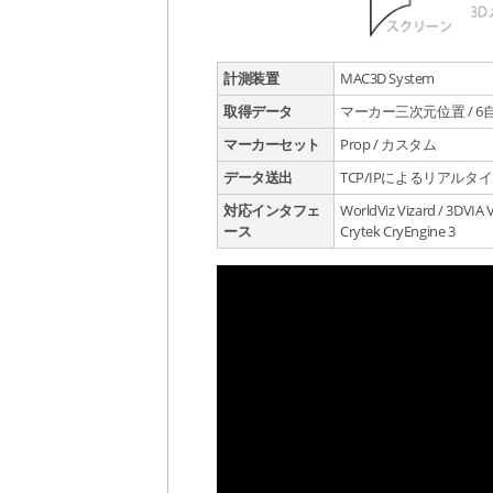
計測装置
MAC3D System
取得データ
マーカー三次元位置 / 6
マーカーセット
Prop / カスタム
データ送出
TCP/IPによるリアル
対応インタフェ
WorldViz Vizard / 3DVIA 
ース
Crytek CryEngine 3