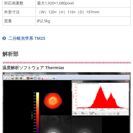
対応画素数
最大1,920×1,080pixel
外形寸法
（W）120×（H）116×（D）197mm
質量
約2.5kg
二分岐光学系 TM2S
解析部
温度解析ソフトウェア Thermias