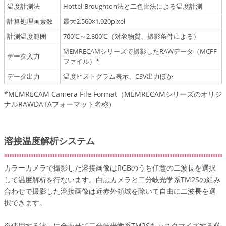
温度計測法
Hottel-Broughton法と二色比法による温度計測
計算処理画素数
最大2,560×1,920pixel
計測温度範囲
700℃～2,800℃（対象物質、撮影条件による）
MEMRECAMシリーズで撮影したRAWデータ（MCFF
データ入力
ファイル）*
データ出力
温度ヒストグラム表示、CSV出力ほか
*MEMRECAM Camera File Format（MEMRECAMシリーズのオリジ
ナルRAWDATAフォーマット名称）
溶接温度解析システム
カラーカメラで撮影した溶接画像はRGBのうち任意の二波長を選択
して温度解析を行ないます。白黒カメラと二分岐光学系TM2Sの組み
合わせで撮影した溶接画像は近赤外領域を除いて自由に二波長を選
択できます。
※使用する波長に合わせて二分岐光学系TM2Sをカスタマイズする必