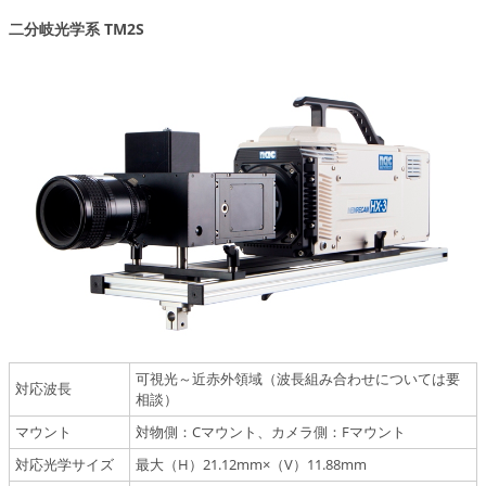
二分岐光学系 TM2S
可視光～近赤外領域（波長組み合わせについては要
対応波長
相談）
マウント
対物側：Cマウント、カメラ側：Fマウント
対応光学サイズ
最大（H）21.12mm×（V）11.88mm