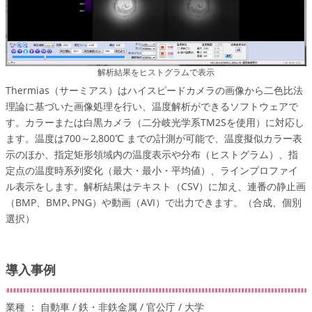
解析結果をヒストグラムで表示
Thermias（サーミアス）はハイスピードカメラの画像から二色比法
理論に基づいた画像処理を行い、温度解析ができるソフトウェアで
す。カラーまたは白黒カメラ（二分岐光学系TM2Sを使用）に対応し
ます。温度は700～2,800℃ までの計測が可能で、温度擬似カラー表
示のほか、指定矩形領域内の温度表示や分布（ヒストグラム）、指
定点の温度時系列変化（最大・最小・平均値）、ラインプロファイ
ル表示をします。解析結果はテキスト（CSV）に加え、連番の静止画
（BMP、BMP､PNG）や動画（AVI）で出力できます。（合成、個別
選択）
導入事例
業種 ： 自動車 / 鉄・非鉄金属 / 官公庁 / 大学