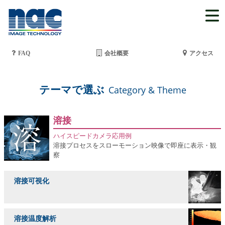
FAQ
会社概要
アクセス
テーマで選ぶ
Category & Theme
溶接
ハイスピードカメラ応用例
溶接プロセスをスローモーション映像で即座に表示・観
察
溶接可視化
溶接温度解析