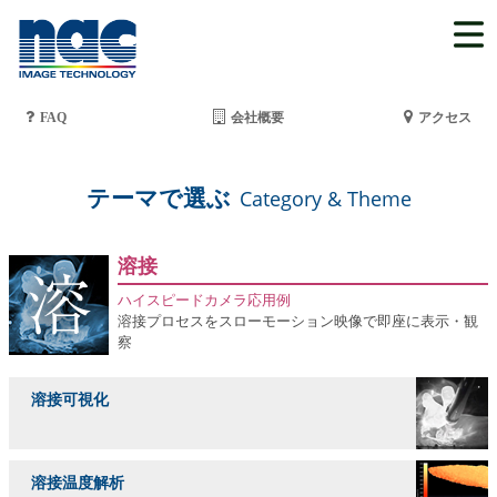
FAQ
会社概要
アクセス
テーマで選ぶ
Category & Theme
溶接
ハイスピードカメラ応用例
溶接プロセスをスローモーション映像で即座に表示・観
察
溶接可視化
溶接温度解析