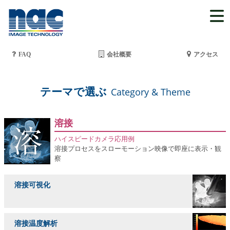
FAQ
会社概要
アクセス
テーマで選ぶ
Category & Theme
溶接
ハイスピードカメラ応用例
溶接プロセスをスローモーション映像で即座に表示・観
察
溶接可視化
溶接温度解析